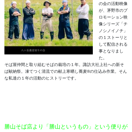
の会の活動映像
が、茅野市のプ
ロモーション映
像シリーズ「チ
ノシノイノチ」
の１ストーリと
して配信される
事となりまし
た。
そば屋仲間と取り組むそばの栽培の１年。諏訪大社上社への新そ
ば献納祭。凍てつく清流での献上寒晒し蕎麦®の仕込み作業。そん
な私達の１年の活動のヒストリーです。
勝山そば店より「勝山というもの」という便りが